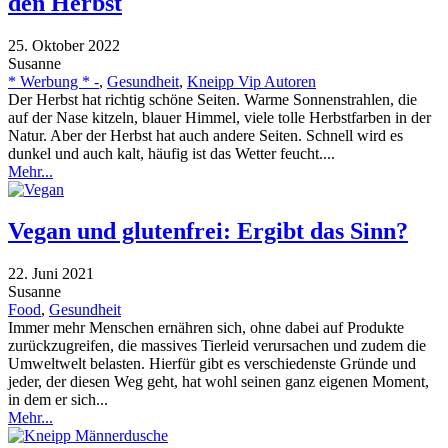
den Herbst
25. Oktober 2022
Susanne
* Werbung * -
,
Gesundheit
,
Kneipp Vip Autoren
Der Herbst hat richtig schöne Seiten. Warme Sonnenstrahlen, die
auf der Nase kitzeln, blauer Himmel, viele tolle Herbstfarben in der
Natur. Aber der Herbst hat auch andere Seiten. Schnell wird es
dunkel und auch kalt, häufig ist das Wetter feucht....
Mehr...
Vegan und glutenfrei: Ergibt das Sinn?
22. Juni 2021
Susanne
Food
,
Gesundheit
Immer mehr Menschen ernähren sich, ohne dabei auf Produkte
zurückzugreifen, die massives Tierleid verursachen und zudem die
Umweltwelt belasten. Hierfür gibt es verschiedenste Gründe und
jeder, der diesen Weg geht, hat wohl seinen ganz eigenen Moment,
in dem er sich...
Mehr...