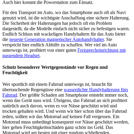
Auch hier kommt die Powerstation zum Einsatz.
Für den Transport im Auto, wo das Smartphone auch oft als Navi
genutzt wird, ist die wichtigste Anschaffung eine sichere Halterung.
Die Sicherheit der Halterungen hat jedoch oft ein Problem
dargestellt, da die Modelle einfach nicht sicher zu befestigen waren.
Endlich Schluss mit wackeligen Handyhaltern für das Auto bietet
die
neueste Generation magnetischer Autohandyhalter
. Sie
verspricht hier endlich Abhilfe zu schaffen. Wer viel im Auto
unterwegs ist, profitiert von einer guten
Freisprecheinrichtung mit
passendem Headset
.
Schutz besonderer Wertgegenstände vor Regen und
Feuchtigkeit
Wer sportlich mit einem Fahrrad unterwegs ist, braucht für
überraschende Regengüsse eine
wasserdichte Handyhalterung fürs
Fahrrad
. Der größte Schaden am Smartphone entsteht immer noch,
wenn das Gerät nass wird. Übrigens, das Fahrrad an sich profitiert
natürlich auch davon, wenn es vor Nässe geschützt wird und
trocken gehalten wird. Und wenn wir hier schon über das Fahrrad
reden, sollten wir das Motorrad auf keinen Fall vergessen. Ein
Motorrad muss unbedingt konsequent vor Nässe geschützt werden,
hier gehen Feuchtigkeitsschäden ganz schön ins Geld. Das
Motorrad wird am besten mit einer rundum schließenden,