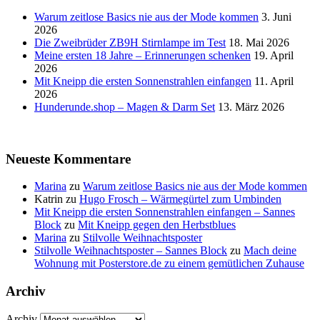
Warum zeitlose Basics nie aus der Mode kommen
3. Juni
2026
Die Zweibrüder ZB9H Stirnlampe im Test
18. Mai 2026
Meine ersten 18 Jahre – Erinnerungen schenken
19. April
2026
Mit Kneipp die ersten Sonnenstrahlen einfangen
11. April
2026
Hunderunde.shop – Magen & Darm Set
13. März 2026
Neueste Kommentare
Marina
zu
Warum zeitlose Basics nie aus der Mode kommen
Katrin
zu
Hugo Frosch – Wärmegürtel zum Umbinden
Mit Kneipp die ersten Sonnenstrahlen einfangen – Sannes
Block
zu
Mit Kneipp gegen den Herbstblues
Marina
zu
Stilvolle Weihnachtsposter
Stilvolle Weihnachtsposter – Sannes Block
zu
Mach deine
Wohnung mit Posterstore.de zu einem gemütlichen Zuhause
Archiv
Archiv