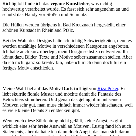
Richtig toll finde ich das
vegane Kunstleder
, was richtig
hochwertig verarbeitet wurde. Es fasst sich sehr angenehm an und
schützt das Handy vor Stößen und Schmutz.
Die Hüllen werden übrigens in Bad Kreuznach hergestellt, einer
schönen Kurstadt in Rheinland-Pfalz.
Bei der Wahl des Designs hatte ich richtig Schwierigkeiten, denn es
werden unzählige Motive in verschiedenen Kategorien angeboten.
Ich hatte auch kurz überlegt, mein Design selbst zu entwerfen. Ihr
könnt dazu Bilder, Texte und Motive selber zusammen stellen. Aber
da ich nicht ganz so kreativ bin, habe ich mich dann doch für ein
fertiges Motiv entschieden.
Meine Wahl fiel auf das Motiv
Dark to Ligt
von
Riza Peker
. Er
liebt skurrile florale Muster und möchte damit die Fantasie des
Betrachters stimulieren. Und genau das gelingt ihm mit seinen
Motiven sehr gut, man muss einfach immer wieder hinschauen, weil
es viele kleine Details zu entdecken gibt.
Wenn euch diese Stilrichtung nicht gefällt, keine Angst, es gibt
wirklich eine sehr breite Auswahl an Motiven. Lustig fand ich auch
Statements, aber da hatte ich dann doch Angst, das man sich daran