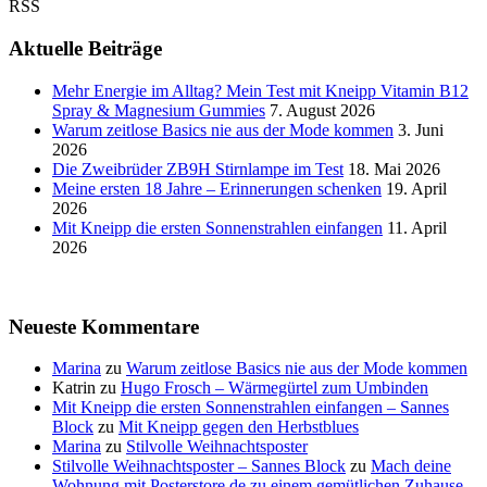
RSS
Aktuelle Beiträge
Mehr Energie im Alltag? Mein Test mit Kneipp Vitamin B12
Spray & Magnesium Gummies
7. August 2026
Warum zeitlose Basics nie aus der Mode kommen
3. Juni
2026
Die Zweibrüder ZB9H Stirnlampe im Test
18. Mai 2026
Meine ersten 18 Jahre – Erinnerungen schenken
19. April
2026
Mit Kneipp die ersten Sonnenstrahlen einfangen
11. April
2026
Neueste Kommentare
Marina
zu
Warum zeitlose Basics nie aus der Mode kommen
Katrin
zu
Hugo Frosch – Wärmegürtel zum Umbinden
Mit Kneipp die ersten Sonnenstrahlen einfangen – Sannes
Block
zu
Mit Kneipp gegen den Herbstblues
Marina
zu
Stilvolle Weihnachtsposter
Stilvolle Weihnachtsposter – Sannes Block
zu
Mach deine
Wohnung mit Posterstore.de zu einem gemütlichen Zuhause