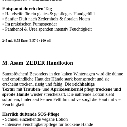
Entspannt durch den Tag
• Handseife für ein glattes & gepflegtes Handgefühl
• Sanfter Duft nach Zedernholz & floralen Noten
• Im praktischen Pumpspender
• Panthenol & Urea spenden intensiv Feuchtigkeit
245 ml / 8,75 Euro (3,57 € / 100 ml)
M. Asam ZEDER Handlotion
Samtpfötchen! Besonders in den kalten Wintertagen wird die dünne
und empfindliche Haut der Hände stark beansprucht und sie
erscheint trocken, rissig und faltig. Die
reichhaltige
Textur
mit
Trauben-
und
Aprikosenkernöl
pflegt
trockene und
spröde Hände
wieder streichelzart. Die nährende Lotion zieht
sofort ein, hinterlässt keinen Fettfilm und versorgt die Haut mit viel
Feuchtigkeit.
Herrlich duftende SOS-Pflege
• Schnell einziehende vegane Lotion
• Intensive Feuchtigkeitspflege für trockene Hände