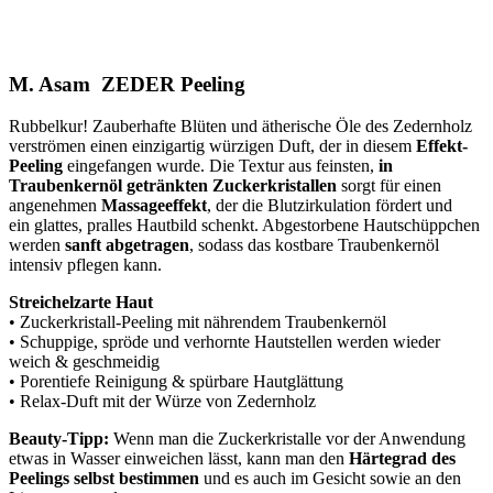
M. Asam ZEDER Peeling
Rubbelkur! Zauberhafte Blüten und ätherische Öle des Zedernholz
verströmen einen einzigartig würzigen Duft, der in diesem
Effekt-
Peeling
eingefangen wurde. Die Textur aus feinsten,
in
Traubenkernöl getränkten Zuckerkristallen
sorgt für einen
angenehmen
Massageeffekt
, der die Blutzirkulation fördert und
ein glattes, pralles Hautbild schenkt. Abgestorbene Hautschüppchen
werden
sanft abgetragen
, sodass das kostbare Traubenkernöl
intensiv pflegen kann.
Streichelzarte Haut
• Zuckerkristall-Peeling mit nährendem Traubenkernöl
• Schuppige, spröde und verhornte Hautstellen werden wieder
weich & geschmeidig
• Porentiefe Reinigung & spürbare Hautglättung
• Relax-Duft mit der Würze von Zedernholz
Beauty-Tipp:
Wenn man die Zuckerkristalle vor der Anwendung
etwas in Wasser einweichen lässt, kann man den
Härtegrad des
Peelings selbst bestimmen
und es auch im Gesicht sowie an den