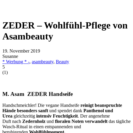
ZEDER – Wohlfühl-Pflege von
Asambeauty
19. November 2019
Susanne
* Werbung * -
,
asambeauty
,
Beauty
5
(
1
)
M. Asam ZEDER Handseife
Handschmeichler! Die vegane Handseife
reinigt beanspruchte
Hände besonders sanft
und spendet dank
Panthenol und
Urea
gleichzeitig
intensiv Feuchtigkeit
. Der angenehme
Duft nach
Zedernholz
und
floralen Noten verwandelt
das tägliche
Wasch-Ritual in einen entspannenden und
beruhigenden
Wohlfühlmoment.