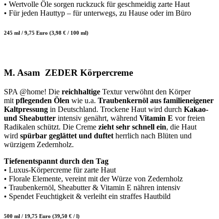
• Wertvolle Öle sorgen ruckzuck für geschmeidig zarte Haut
• Für jeden Hauttyp – für unterwegs, zu Hause oder im Büro
245 ml / 9,75 Euro (3,98 € / 100 ml)
M. Asam ZEDER Körpercreme
SPA @home! Die
reichhaltige
Textur verwöhnt den Körper
mit
pflegenden Ölen
wie u.a.
Traubenkernöl aus familieneigener
Kaltpressung
in Deutschland. Trockene Haut wird durch
Kakao-
und Sheabutter
intensiv genährt, während
Vitamin E
vor freien
Radikalen schützt. Die Creme
zieht sehr schnell ein
, die Haut
wird
spürbar geglättet und duftet
herrlich nach Blüten und
würzigem Zedernholz.
Tiefenentspannt durch den Tag
• Luxus-Körpercreme für zarte Haut
• Florale Elemente, vereint mit der Würze von Zedernholz
• Traubenkernöl, Sheabutter & Vitamin E nähren intensiv
• Spendet Feuchtigkeit & verleiht ein straffes Hautbild
500 ml / 19,75 Euro (39,50 € / l)