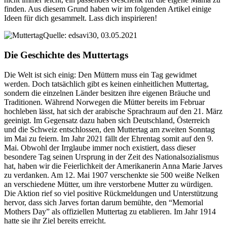
finden. Aus diesem Grund haben wir im folgenden Artikel einige
Ideen für dich gesammelt. Lass dich inspirieren!
Quelle: edsavi30, 03.05.2021
Die Geschichte des Muttertags
Die Welt ist sich einig: Den Müttern muss ein Tag gewidmet
werden. Doch tatsächlich gibt es keinen einheitlichen Muttertag,
sondern die einzelnen Länder besitzen ihre eigenen Bräuche und
Traditionen. Während Norwegen die Mütter bereits im Februar
hochleben lässt, hat sich der arabische Sprachraum auf den 21. März
geeinigt. Im Gegensatz dazu haben sich Deutschland, Österreich
und die Schweiz entschlossen, den Muttertag am zweiten Sonntag
im Mai zu feiern. Im Jahr 2021 fällt der Ehrentag somit auf den 9.
Mai. Obwohl der Irrglaube immer noch existiert, dass dieser
besondere Tag seinen Ursprung in der Zeit des Nationalsozialismus
hat, haben wir die Feierlichkeit der Amerikanerin Anna Marie Jarves
zu verdanken. Am 12. Mai 1907 verschenkte sie 500 weiße Nelken
an verschiedene Mütter, um ihre verstorbene Mutter zu würdigen.
Die Aktion rief so viel positive Rückmeldungen und Unterstützung
hervor, dass sich Jarves fortan darum bemühte, den “Memorial
Mothers Day” als offiziellen Muttertag zu etablieren. Im Jahr 1914
hatte sie ihr Ziel bereits erreicht.