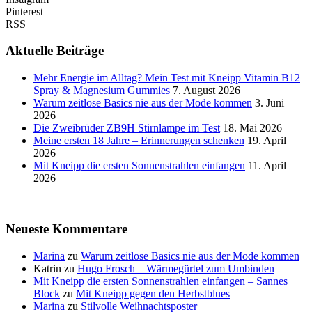
Pinterest
RSS
Aktuelle Beiträge
Mehr Energie im Alltag? Mein Test mit Kneipp Vitamin B12
Spray & Magnesium Gummies
7. August 2026
Warum zeitlose Basics nie aus der Mode kommen
3. Juni
2026
Die Zweibrüder ZB9H Stirnlampe im Test
18. Mai 2026
Meine ersten 18 Jahre – Erinnerungen schenken
19. April
2026
Mit Kneipp die ersten Sonnenstrahlen einfangen
11. April
2026
Neueste Kommentare
Marina
zu
Warum zeitlose Basics nie aus der Mode kommen
Katrin
zu
Hugo Frosch – Wärmegürtel zum Umbinden
Mit Kneipp die ersten Sonnenstrahlen einfangen – Sannes
Block
zu
Mit Kneipp gegen den Herbstblues
Marina
zu
Stilvolle Weihnachtsposter