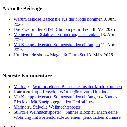
Aktuelle Beiträge
Warum zeitlose Basics nie aus der Mode kommen
3. Juni
2026
Die Zweibrüder ZB9H Stirnlampe im Test
18. Mai 2026
Meine ersten 18 Jahre – Erinnerungen schenken
19. April
2026
Mit Kneipp die ersten Sonnenstrahlen einfangen
11. April
2026
Hunderunde.shop – Magen & Darm Set
13. März 2026
Neueste Kommentare
Marina
zu
Warum zeitlose Basics nie aus der Mode kommen
Katrin
zu
Hugo Frosch – Wärmegürtel zum Umbinden
Mit Kneipp die ersten Sonnenstrahlen einfangen – Sannes
Block
zu
Mit Kneipp gegen den Herbstblues
Marina
zu
Stilvolle Weihnachtsposter
Stilvolle Weihnachtsposter – Sannes Block
zu
Mach deine
Wohnung mit Posterstore.de zu einem gemütlichen Zuhause