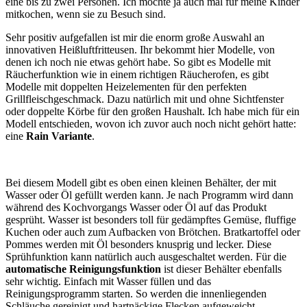
eine bis zu zwei Personen. Ich möchte ja auch mal für meine Kinder
mitkochen, wenn sie zu Besuch sind.
Sehr positiv aufgefallen ist mir die enorm große Auswahl an
innovativen Heißluftfritteusen. Ihr bekommt hier Modelle, von
denen ich noch nie etwas gehört habe. So gibt es Modelle mit
Räucherfunktion wie in einem richtigen Räucherofen, es gibt
Modelle mit doppelten Heizelementen für den perfekten
Grillfleischgeschmack. Dazu natürlich mit und ohne Sichtfenster
oder doppelte Körbe für den großen Haushalt. Ich habe mich für ein
Modell entschieden, wovon ich zuvor auch noch nicht gehört hatte:
eine
Rain Variante
.
Bei diesem Modell gibt es oben einen kleinen Behälter, der mit
Wasser oder Öl gefüllt werden kann. Je nach Programm wird dann
während des Kochvorgangs Wasser oder Öl auf das Produkt
gesprüht. Wasser ist besonders toll für gedämpftes Gemüse, fluffige
Kuchen oder auch zum Aufbacken von Brötchen. Bratkartoffel oder
Pommes werden mit Öl besonders knusprig und lecker. Diese
Sprühfunktion kann natürlich auch ausgeschaltet werden. Für die
automatische Reinigungsfunktion
ist dieser Behälter ebenfalls
sehr wichtig. Einfach mit Wasser füllen und das
Reinigungsprogramm starten. So werden die innenliegenden
Schläuche gereinigt und hartnäckige Flecken aufgeweicht.