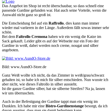
Das Angebot im Shop ist recht überschaubar, so dass schnell eine
passende Gardine gefunden war. Hat auch seine Vorteile, wenn die
Auswahl nicht ganz so groß ist.
Die Entscheidung fiel auf ein
Raffrollo
, dies kann man immer
wieder mal variieren in der Länge. Außerdem fällt sowas immer sehr
schön.
Bei dem
Faltrollo Cremona
haben wir ein wenig die Katze im
Sack gekauft. Leider gibt es auf der Webseite nur ein Foto der
Gardine in weiß, dabei werden noch creme, nougat und silber
angeboten.
Bild: www.AundO-Store.de
Ganz Weiß wollte ich nicht, da das Zimmer in weiß/grau/schwarz
gehalten ist, so habe ich mich für silber entschieden. Nun wusste ich
aber nicht, wie dieses Faltrollo in silber aussieht.
Ist die ganze Gardine silber, hat sie silberne Streifen? Na ja, lassen
wir uns überraschen.
Auch in der Befestigung der Gardine tappt man ein wenig im
Dunklen. Ich habe mir eine
Bistro-Gardinenstange
besorgt, da ich
davon ausging, dass man sie damit befestigen kann.