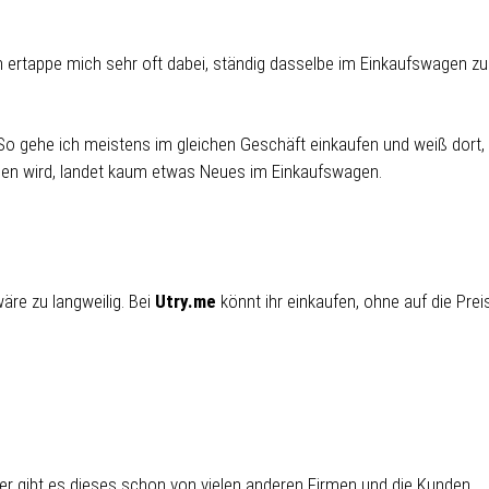
ch ertappe mich sehr oft dabei, ständig dasselbe im Einkaufswagen zu
 So gehe ich meistens im gleichen Geschäft einkaufen und weiß dort,
en wird, landet kaum etwas Neues im Einkaufswagen.
äre zu langweilig. Bei
Utry.me
könnt ihr einkaufen, ohne auf die Prei
ider gibt es dieses schon von vielen anderen Firmen und die Kunden