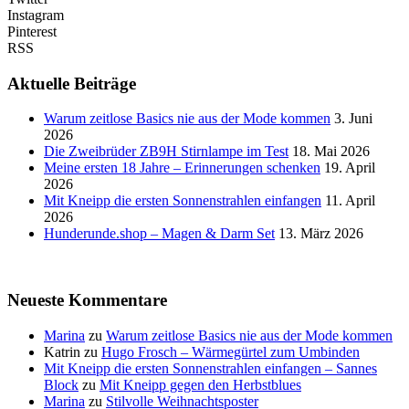
Instagram
Pinterest
RSS
Aktuelle Beiträge
Warum zeitlose Basics nie aus der Mode kommen
3. Juni
2026
Die Zweibrüder ZB9H Stirnlampe im Test
18. Mai 2026
Meine ersten 18 Jahre – Erinnerungen schenken
19. April
2026
Mit Kneipp die ersten Sonnenstrahlen einfangen
11. April
2026
Hunderunde.shop – Magen & Darm Set
13. März 2026
Neueste Kommentare
Marina
zu
Warum zeitlose Basics nie aus der Mode kommen
Katrin
zu
Hugo Frosch – Wärmegürtel zum Umbinden
Mit Kneipp die ersten Sonnenstrahlen einfangen – Sannes
Block
zu
Mit Kneipp gegen den Herbstblues
Marina
zu
Stilvolle Weihnachtsposter