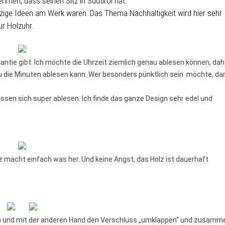
men, dass seinen Sitz in Südtirol hat.
tzige Ideen am Werk waren. Das Thema Nachhaltigkeit wird hier sehr
r Holzuhr.
rantie gibt. Ich möchte die Uhrzeit ziemlich genau ablesen können, dah
 die Minuten ablesen kann. Wer besonders pünktlich sein möchte, da
lassen sich super ablesen. Ich finde das ganze Design sehr edel und
 macht einfach was her. Und keine Angst, das Holz ist dauerhaft
gen und mit der anderen Hand den Verschluss „umklappen“ und zusamm