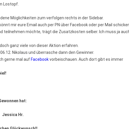
en Lostopf.
iedene Möglichkeiten zum verfolgen rechts in der Sidebar.
 könnt mir eure Email auch per PN über Facebook oder per Mail schicken
d teilnehmen möchte, trägt die Zusatzkosten selber. Ich muss ja auc
doch ganz viele von dieser Aktion erfahren.
 06.12. Nikolaus und überrasche dann den Gewinner.
ch gerne mal auf
Facebook
vorbeischauen. Auch dort gibt es immer
iel!
Gewonnen hat:
Jessica Hr.
ichen Glückwunsch!!