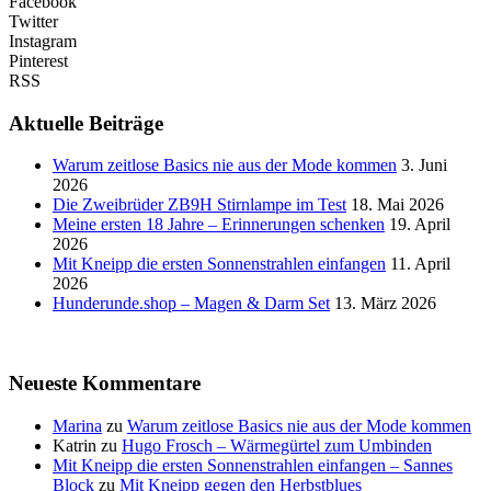
Facebook
Twitter
Instagram
Pinterest
RSS
Aktuelle Beiträge
Warum zeitlose Basics nie aus der Mode kommen
3. Juni
2026
Die Zweibrüder ZB9H Stirnlampe im Test
18. Mai 2026
Meine ersten 18 Jahre – Erinnerungen schenken
19. April
2026
Mit Kneipp die ersten Sonnenstrahlen einfangen
11. April
2026
Hunderunde.shop – Magen & Darm Set
13. März 2026
Neueste Kommentare
Marina
zu
Warum zeitlose Basics nie aus der Mode kommen
Katrin
zu
Hugo Frosch – Wärmegürtel zum Umbinden
Mit Kneipp die ersten Sonnenstrahlen einfangen – Sannes
Block
zu
Mit Kneipp gegen den Herbstblues