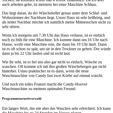
auch arbeiten gehe, ist meistens bei einer Maschine Schluss.
Das liegt daran, da der Wäschekeller genau unter dem Schlaf- und
Wohnzimmer der Nachbarn liegt. Unser Haus ist sehr hellhörig, und
als netter Nachbar möchte ich natürlich meine Mitmenschen nicht zu
sehr stören.
Wenn ich morgens um 7.30 Uhr das Haus verlasse, ist es einfach
noch zu früh für eine Maschine. Ich komme dann um 16 Uhr nach
Hause, werfe eine Maschine rein, die dann bis 19 Uhr läuft. Dann
ist es oft schon zu spät, um sie in den Trockner zu geben. Der würde
dann ja bis 22 Uhr laufen und ist recht laut.
Wie ihr seht, ist es bei uns also gar nicht so einfach, Wäsche zu
waschen. Oft komme ich mit den großen Wäschebergen gar nicht
hinterher. Umso praktischer ist es dann, wenn die neue
Waschmaschine von Candy fast zwei Körbe auf einmal wäscht.
Und noch ein tolles Feature macht die Candy-Hoover
Waschmaschine zu meinem optimalen Freund:
Programmstartzeitvorwahl
Ein langes Wort, das mir aber das Waschen sehr erleichtert. Ich kann
die Maschine bis zu 24 Stunden im Voraus planen.