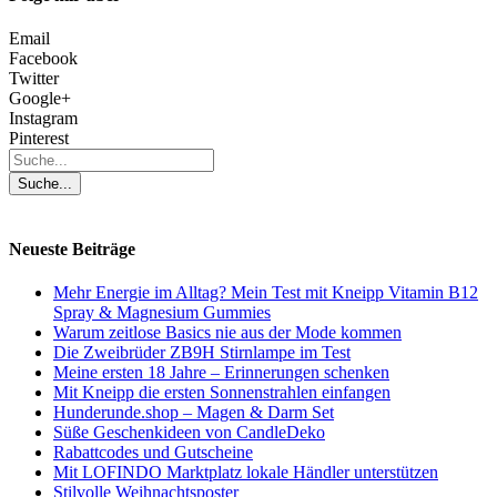
Email
Facebook
Twitter
Google+
Instagram
Pinterest
Neueste Beiträge
Mehr Energie im Alltag? Mein Test mit Kneipp Vitamin B12
Spray & Magnesium Gummies
Warum zeitlose Basics nie aus der Mode kommen
Die Zweibrüder ZB9H Stirnlampe im Test
Meine ersten 18 Jahre – Erinnerungen schenken
Mit Kneipp die ersten Sonnenstrahlen einfangen
Hunderunde.shop – Magen & Darm Set
Süße Geschenkideen von CandleDeko
Rabattcodes und Gutscheine
Mit LOFINDO Marktplatz lokale Händler unterstützen
Stilvolle Weihnachtsposter