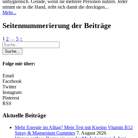
unhygienisch. Gerade, wenn sie mehrere Personen nutzen. Jeder
nimmt sie in die Hand, reibt sich damit die dreckigen...
Mehr...
Seitennummerierung der Beiträge
1
2
…
5
>
Folge mir über:
Email
Facebook
Twitter
Instagram
Pinterest
RSS
Aktuelle Beiträge
Mehr Energie im Alltag? Mein Test mit Kneipp Vitamin B12
Spray & Magnesium Gummies
7. August 2026