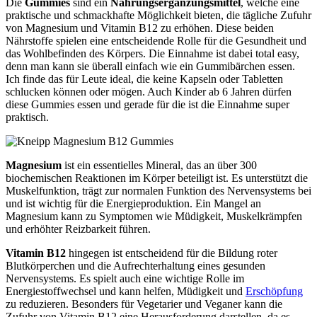
Die
Gummies
sind ein
Nahrungsergänzungsmittel
, welche eine
praktische und schmackhafte Möglichkeit bieten, die tägliche Zufuhr
von Magnesium und Vitamin B12 zu erhöhen. Diese beiden
Nährstoffe spielen eine entscheidende Rolle für die Gesundheit und
das Wohlbefinden des Körpers. Die Einnahme ist dabei total easy,
denn man kann sie überall einfach wie ein Gummibärchen essen.
Ich finde das für Leute ideal, die keine Kapseln oder Tabletten
schlucken können oder mögen. Auch Kinder ab 6 Jahren dürfen
diese Gummies essen und gerade für die ist die Einnahme super
praktisch.
Magnesium
ist ein essentielles Mineral, das an über 300
biochemischen Reaktionen im Körper beteiligt ist. Es unterstützt die
Muskelfunktion, trägt zur normalen Funktion des Nervensystems bei
und ist wichtig für die Energieproduktion. Ein Mangel an
Magnesium kann zu Symptomen wie Müdigkeit, Muskelkrämpfen
und erhöhter Reizbarkeit führen.
Vitamin B12
hingegen ist entscheidend für die Bildung roter
Blutkörperchen und die Aufrechterhaltung eines gesunden
Nervensystems. Es spielt auch eine wichtige Rolle im
Energiestoffwechsel und kann helfen, Müdigkeit und
Erschöpfung
zu reduzieren. Besonders für Vegetarier und Veganer kann die
Zufuhr von Vitamin B12 eine Herausforderung darstellen, da es