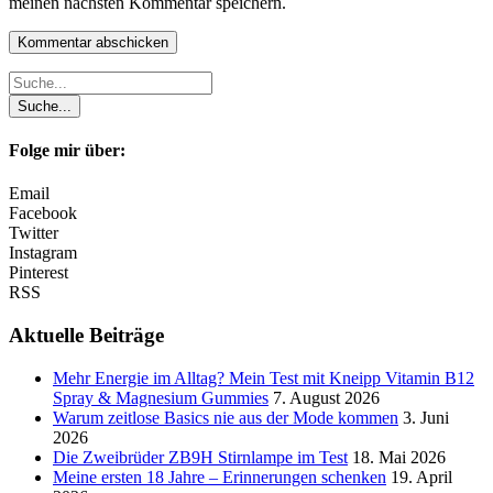
meinen nächsten Kommentar speichern.
Folge mir über:
Email
Facebook
Twitter
Instagram
Pinterest
RSS
Aktuelle Beiträge
Mehr Energie im Alltag? Mein Test mit Kneipp Vitamin B12
Spray & Magnesium Gummies
7. August 2026
Warum zeitlose Basics nie aus der Mode kommen
3. Juni
2026
Die Zweibrüder ZB9H Stirnlampe im Test
18. Mai 2026
Meine ersten 18 Jahre – Erinnerungen schenken
19. April