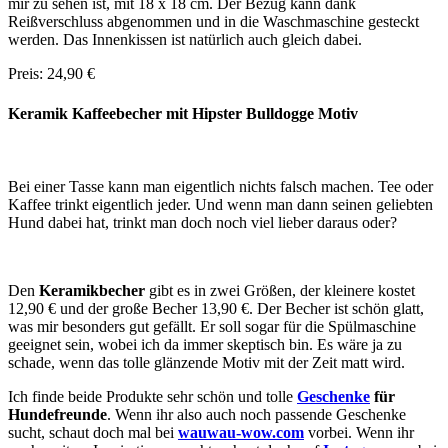
mir zu sehen ist, mit 18 x 18 cm. Der Bezug kann dank
Reißverschluss abgenommen und in die Waschmaschine gesteckt
werden. Das Innenkissen ist natürlich auch gleich dabei.
Preis: 24,90 €
Keramik Kaffeebecher mit Hipster Bulldogge Motiv
Bei einer Tasse kann man eigentlich nichts falsch machen. Tee oder
Kaffee trinkt eigentlich jeder. Und wenn man dann seinen geliebten
Hund dabei hat, trinkt man doch noch viel lieber daraus oder?
Den
Keramikbecher
gibt es in zwei Größen, der kleinere kostet
12,90 € und der große Becher 13,90 €. Der Becher ist schön glatt,
was mir besonders gut gefällt. Er soll sogar für die Spülmaschine
geeignet sein, wobei ich da immer skeptisch bin. Es wäre ja zu
schade, wenn das tolle glänzende Motiv mit der Zeit matt wird.
Ich finde beide Produkte sehr schön und tolle
Geschenke
für
Hundefreunde
. Wenn ihr also auch noch passende Geschenke
sucht, schaut doch mal bei
wauwau-wow.com
vorbei. Wenn ihr