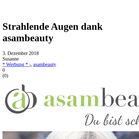
Strahlende Augen dank
asambeauty
3. Dezember 2018
Susanne
* Werbung * -
,
asambeauty
0
(
0
)