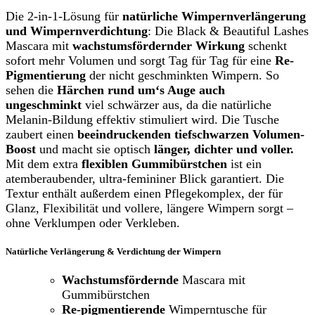
Die 2-in-1-Lösung für
natürliche Wimpernverlängerung
und Wimpernverdichtung
: Die Black & Beautiful Lashes
Mascara mit
wachstumsfördernder Wirkung
schenkt
sofort mehr Volumen und sorgt Tag für Tag für eine
Re-
Pigmentierung
der nicht geschminkten Wimpern. So
sehen die
Härchen rund um‘s Auge auch
ungeschminkt
viel schwärzer aus, da die natürliche
Melanin-Bildung effektiv stimuliert wird. Die Tusche
zaubert einen
beeindruckenden tiefschwarzen Volumen-
Boost
und macht sie optisch
länger, dichter und voller.
Mit dem extra
flexiblen Gummibürstchen
ist ein
atemberaubender, ultra-femininer Blick garantiert. Die
Textur enthält außerdem einen Pflegekomplex, der für
Glanz, Flexibilität und vollere, längere Wimpern sorgt –
ohne Verklumpen oder Verkleben.
Natürliche Verlängerung & Verdichtung der Wimpern
Wachstumsfördernde
Mascara mit
Gummibürstchen
Re-pigmentierende
Wimperntusche für