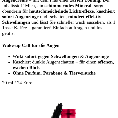
Augencreme
– mit dem Plus einer
zarten Tönung
. Der
Inhaltsstoff Mica, ein
schimmerndes Mineral
, sorgt
obendrein für
hautschmeichelnde Lichtreflexe
, k
aschiert
sofort Augenringe
und -schatten,
mindert effektiv
Schwellungen
und lässt Sie schneller wach aussehen, als 1
Tasse Kaffee – garantiert! Einfach auftragen und los
geht’s.
Wake-up Call für die Augen
Wirkt
sofort gegen Schwellungen & Augenringe
Kaschiert dunkle Augenschatten – für einen
offenen,
wachen Blick
Ohne Parfum
,
Parabene & Tierversuche
20 ml / 24 Euro