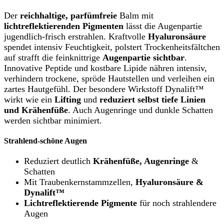
Der
reichhaltige, parfümfreie
Balm mit
lichtreflektierenden Pigmenten
lässt die Augenpartie
jugendlich-frisch erstrahlen. Kraftvolle
Hyaluronsäure
spendet intensiv Feuchtigkeit, polstert Trockenheitsfältchen
auf strafft die feinknittrige
Augenpartie sichtbar
.
Innovative Peptide und kostbare Lipide nähren intensiv,
verhindern trockene, spröde Hautstellen und verleihen ein
zartes Hautgefühl. Der besondere Wirkstoff Dynalift™
wirkt wie ein
Lifting
und
reduziert selbst tiefe Linien
und Krähenfüße
. Auch Augenringe und dunkle Schatten
werden sichtbar minimiert.
Strahlend-schöne Augen
Reduziert deutlich
Krähenfüße, Augenringe
&
Schatten
Mit Traubenkernstammzellen,
Hyaluronsäure &
Dynalift™
Lichtreflektierende Pigmente
für noch strahlendere
Augen