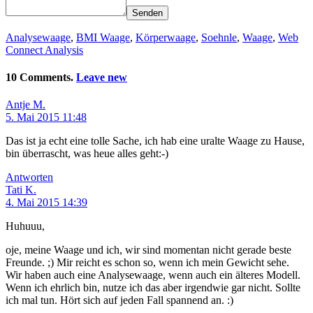
Senden
Analysewaage
,
BMI Waage
,
Körperwaage
,
Soehnle
,
Waage
,
Web
Connect Analysis
10 Comments.
Leave new
Antje M.
5. Mai 2015 11:48
Das ist ja echt eine tolle Sache, ich hab eine uralte Waage zu Hause,
bin überrascht, was heue alles geht:-)
Antworten
Tati K.
4. Mai 2015 14:39
Huhuuu,
oje, meine Waage und ich, wir sind momentan nicht gerade beste
Freunde. ;) Mir reicht es schon so, wenn ich mein Gewicht sehe.
Wir haben auch eine Analysewaage, wenn auch ein älteres Modell.
Wenn ich ehrlich bin, nutze ich das aber irgendwie gar nicht. Sollte
ich mal tun. Hört sich auf jeden Fall spannend an. :)