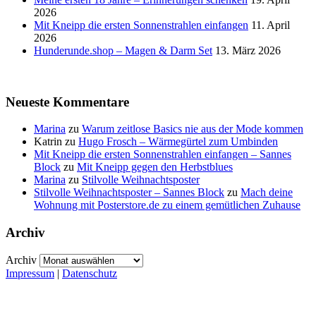
2026
Mit Kneipp die ersten Sonnenstrahlen einfangen
11. April
2026
Hunderunde.shop – Magen & Darm Set
13. März 2026
Neueste Kommentare
Marina
zu
Warum zeitlose Basics nie aus der Mode kommen
Katrin
zu
Hugo Frosch – Wärmegürtel zum Umbinden
Mit Kneipp die ersten Sonnenstrahlen einfangen – Sannes
Block
zu
Mit Kneipp gegen den Herbstblues
Marina
zu
Stilvolle Weihnachtsposter
Stilvolle Weihnachtsposter – Sannes Block
zu
Mach deine
Wohnung mit Posterstore.de zu einem gemütlichen Zuhause
Archiv
Archiv
Impressum
|
Datenschutz