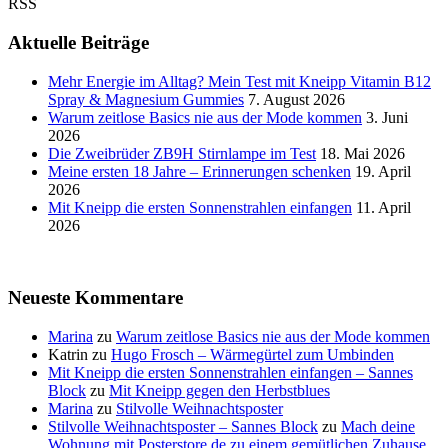
RSS
Aktuelle Beiträge
Mehr Energie im Alltag? Mein Test mit Kneipp Vitamin B12
Spray & Magnesium Gummies
7. August 2026
Warum zeitlose Basics nie aus der Mode kommen
3. Juni
2026
Die Zweibrüder ZB9H Stirnlampe im Test
18. Mai 2026
Meine ersten 18 Jahre – Erinnerungen schenken
19. April
2026
Mit Kneipp die ersten Sonnenstrahlen einfangen
11. April
2026
Neueste Kommentare
Marina
zu
Warum zeitlose Basics nie aus der Mode kommen
Katrin
zu
Hugo Frosch – Wärmegürtel zum Umbinden
Mit Kneipp die ersten Sonnenstrahlen einfangen – Sannes
Block
zu
Mit Kneipp gegen den Herbstblues
Marina
zu
Stilvolle Weihnachtsposter
Stilvolle Weihnachtsposter – Sannes Block
zu
Mach deine
Wohnung mit Posterstore.de zu einem gemütlichen Zuhause