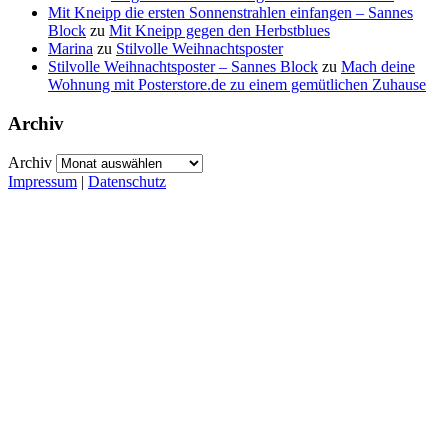
Mit Kneipp die ersten Sonnenstrahlen einfangen – Sannes
Block
zu
Mit Kneipp gegen den Herbstblues
Marina
zu
Stilvolle Weihnachtsposter
Stilvolle Weihnachtsposter – Sannes Block
zu
Mach deine
Wohnung mit Posterstore.de zu einem gemütlichen Zuhause
Archiv
Archiv
Impressum
|
Datenschutz