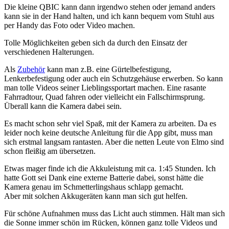
Die kleine QBIC kann dann irgendwo stehen oder jemand anders
kann sie in der Hand halten, und ich kann bequem vom Stuhl aus
per Handy das Foto oder Video machen.
Tolle Möglichkeiten geben sich da durch den Einsatz der
verschiedenen Halterungen.
Als
Zubehör
kann man z.B. eine Gürtelbefestigung,
Lenkerbefestigung oder auch ein Schutzgehäuse erwerben. So kann
man tolle Videos seiner Lieblingssportart machen. Eine rasante
Fahrradtour, Quad fahren oder vielleicht ein Fallschirmsprung.
Überall kann die Kamera dabei sein.
Es macht schon sehr viel Spaß, mit der Kamera zu arbeiten. Da es
leider noch keine deutsche Anleitung für die App gibt, muss man
sich erstmal langsam rantasten. Aber die netten Leute von Elmo sind
schon fleißig am übersetzen.
Etwas mager finde ich die Akkuleistung mit ca. 1:45 Stunden. Ich
hatte Gott sei Dank eine externe Batterie dabei, sonst hätte die
Kamera genau im Schmetterlingshaus schlapp gemacht.
Aber mit solchen Akkugeräten kann man sich gut helfen.
Für schöne Aufnahmen muss das Licht auch stimmen. Hält man sich
die Sonne immer schön im Rücken, können ganz tolle Videos und