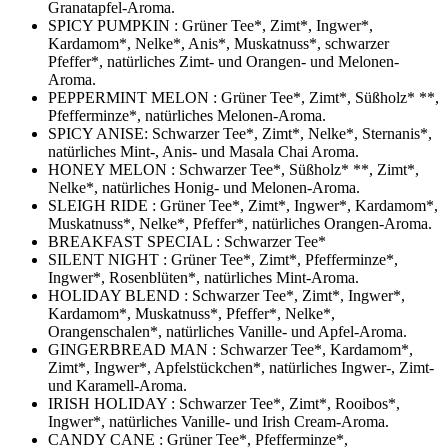
Granatapfel-Aroma.
SPICY PUMPKIN : Grüner Tee*, Zimt*, Ingwer*,
Kardamom*, Nelke*, Anis*, Muskatnuss*, schwarzer
Pfeffer*, natürliches Zimt- und Orangen- und Melonen-
Aroma.
PEPPERMINT MELON : Grüner Tee*, Zimt*, Süßholz* **,
Pfefferminze*, natürliches Melonen-Aroma.
SPICY ANISE: Schwarzer Tee*, Zimt*, Nelke*, Sternanis*,
natürliches Mint-, Anis- und Masala Chai Aroma.
HONEY MELON : Schwarzer Tee*, Süßholz* **, Zimt*,
Nelke*, natürliches Honig- und Melonen-Aroma.
SLEIGH RIDE : Grüner Tee*, Zimt*, Ingwer*, Kardamom*,
Muskatnuss*, Nelke*, Pfeffer*, natürliches Orangen-Aroma.
BREAKFAST SPECIAL : Schwarzer Tee*
SILENT NIGHT : Grüner Tee*, Zimt*, Pfefferminze*,
Ingwer*, Rosenblüten*, natürliches Mint-Aroma.
HOLIDAY BLEND : Schwarzer Tee*, Zimt*, Ingwer*,
Kardamom*, Muskatnuss*, Pfeffer*, Nelke*,
Orangenschalen*, natürliches Vanille- und Apfel-Aroma.
GINGERBREAD MAN : Schwarzer Tee*, Kardamom*,
Zimt*, Ingwer*, Apfelstückchen*, natürliches Ingwer-, Zimt-
und Karamell-Aroma.
IRISH HOLIDAY : Schwarzer Tee*, Zimt*, Rooibos*,
Ingwer*, natürliches Vanille- und Irish Cream-Aroma.
CANDY CANE : Grüner Tee*, Pfefferminze*,