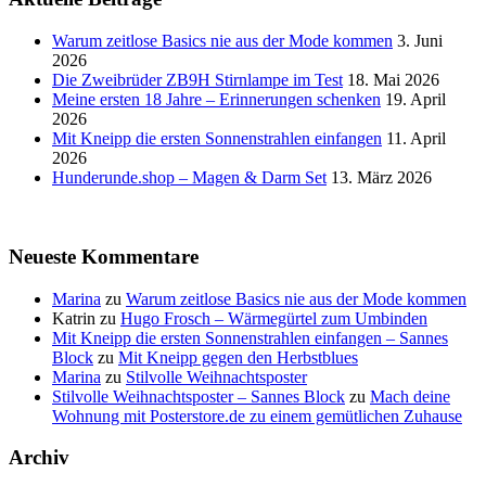
Warum zeitlose Basics nie aus der Mode kommen
3. Juni
2026
Die Zweibrüder ZB9H Stirnlampe im Test
18. Mai 2026
Meine ersten 18 Jahre – Erinnerungen schenken
19. April
2026
Mit Kneipp die ersten Sonnenstrahlen einfangen
11. April
2026
Hunderunde.shop – Magen & Darm Set
13. März 2026
Neueste Kommentare
Marina
zu
Warum zeitlose Basics nie aus der Mode kommen
Katrin
zu
Hugo Frosch – Wärmegürtel zum Umbinden
Mit Kneipp die ersten Sonnenstrahlen einfangen – Sannes
Block
zu
Mit Kneipp gegen den Herbstblues
Marina
zu
Stilvolle Weihnachtsposter
Stilvolle Weihnachtsposter – Sannes Block
zu
Mach deine
Wohnung mit Posterstore.de zu einem gemütlichen Zuhause
Archiv