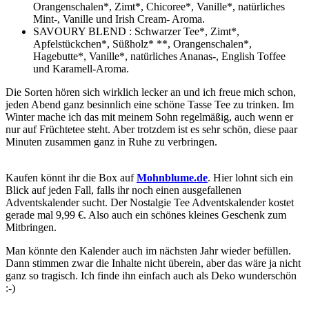
Orangenschalen*, Zimt*, Chicoree*, Vanille*, natürliches
Mint-, Vanille und Irish Cream- Aroma.
SAVOURY BLEND : Schwarzer Tee*, Zimt*,
Apfelstückchen*, Süßholz* **, Orangenschalen*,
Hagebutte*, Vanille*, natürliches Ananas-, English Toffee
und Karamell-Aroma.
Die Sorten hören sich wirklich lecker an und ich freue mich schon,
jeden Abend ganz besinnlich eine schöne Tasse Tee zu trinken. Im
Winter mache ich das mit meinem Sohn regelmäßig, auch wenn er
nur auf Früchtetee steht. Aber trotzdem ist es sehr schön, diese paar
Minuten zusammen ganz in Ruhe zu verbringen.
Kaufen könnt ihr die Box auf
Mohnblume.de
. Hier lohnt sich ein
Blick auf jeden Fall, falls ihr noch einen ausgefallenen
Adventskalender sucht. Der Nostalgie Tee Adventskalender kostet
gerade mal 9,99 €. Also auch ein schönes kleines Geschenk zum
Mitbringen.
Man könnte den Kalender auch im nächsten Jahr wieder befüllen.
Dann stimmen zwar die Inhalte nicht überein, aber das wäre ja nicht
ganz so tragisch. Ich finde ihn einfach auch als Deko wunderschön
:-)