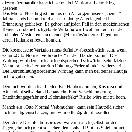
diesen Dermaroller habe ich schon bei Marion auf dem Blog
gesehen.
Das Micro- Needling ist mir aus den Anfängen unseres „neuen“
Jahrtausends bekannt und als sehr blutige Angelegenheit in
Erinnerung geblieben. Es gehört auf jeden Fall in den medizinischen
Bereich, und die hochgelobte Wirkung wird wohl nur auch in der
radikalen Version entsprechende (Mikro-)Wunden zufügen und
deren Heilung anregen können.
Die kosmetische Variation muss definitiv abgeschwächt sein, wenn
es für „Otto-Normal-Verbraucher“ in den Handel kommt. Die
Wirkung wird demnach auch entsprechend schwächer sein. Meiner
Meinung nach eher nur durchblutungsfördernd, nicht verletzend.
Die Durchblutungsfördernde Wirkung kann man bei deiner Haut ja
richtig gut sehen.
Dennoch würde ich auf jeden Fall Hautirritationen, Rosacea und
Akne nicht selbst damit behandeln. Eine Verschlimmerung,
Entzündungsgefahr und „Schmiereffekt“ Risiko wäre mir zu hoch.
Manch ein „Otto-Normal-Verbraucher“ kann sein Hautbild sicher
nicht richtig einschätzen, und würde fleißig drauf losrollen.
Der kleine Desinfektionsprozess wäre mir auch (selbst für den
Eigengebrauch) nicht so sicher, denn sobald Blut ins Spiel kommt,