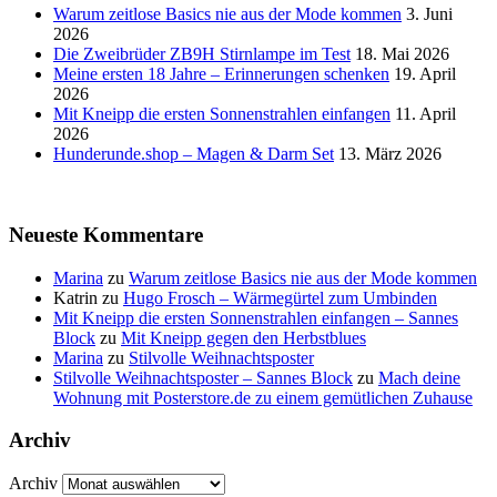
Warum zeitlose Basics nie aus der Mode kommen
3. Juni
2026
Die Zweibrüder ZB9H Stirnlampe im Test
18. Mai 2026
Meine ersten 18 Jahre – Erinnerungen schenken
19. April
2026
Mit Kneipp die ersten Sonnenstrahlen einfangen
11. April
2026
Hunderunde.shop – Magen & Darm Set
13. März 2026
Neueste Kommentare
Marina
zu
Warum zeitlose Basics nie aus der Mode kommen
Katrin
zu
Hugo Frosch – Wärmegürtel zum Umbinden
Mit Kneipp die ersten Sonnenstrahlen einfangen – Sannes
Block
zu
Mit Kneipp gegen den Herbstblues
Marina
zu
Stilvolle Weihnachtsposter
Stilvolle Weihnachtsposter – Sannes Block
zu
Mach deine
Wohnung mit Posterstore.de zu einem gemütlichen Zuhause
Archiv
Archiv