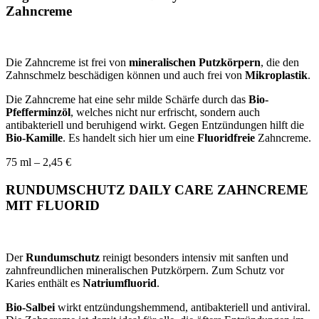
Zahncreme
Die Zahncreme ist frei von
mineralischen Putzkörpern
, die den
Zahnschmelz beschädigen können und auch frei von
Mikroplastik
.
Die Zahncreme hat eine sehr milde Schärfe durch das
Bio-
Pfefferminzöl
, welches nicht nur erfrischt, sondern auch
antibakteriell und beruhigend wirkt. Gegen Entzündungen hilft die
Bio-Kamille
. Es handelt sich hier um eine
Fluoridfreie
Zahncreme.
75 ml – 2,45 €
RUNDUMSCHUTZ DAILY CARE ZAHNCREME
MIT FLUORID
Der
Rundumschutz
reinigt besonders intensiv mit sanften und
zahnfreundlichen mineralischen Putzkörpern. Zum Schutz vor
Karies enthält es
Natriumfluorid
.
Bio-Salbei
wirkt entzündungshemmend, antibakteriell und antiviral.