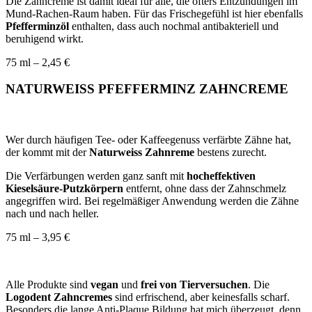
Die Zahncreme ist damit ideal für alle, die öfters Entzündungen im
Mund-Rachen-Raum haben. Für das Frischegefühl ist hier ebenfalls
Pfefferminzöl
enthalten, dass auch nochmal antibakteriell und
beruhigend wirkt.
75 ml – 2,45 €
NATURWEISS PFEFFERMINZ ZAHNCREME
Wer durch häufigen Tee- oder Kaffeegenuss verfärbte Zähne hat,
der kommt mit der
Naturweiss Zahnreme
bestens zurecht.
Die Verfärbungen werden ganz sanft mit
hocheffektiven
Kieselsäure-Putzkörpern
entfernt, ohne dass der Zahnschmelz
angegriffen wird. Bei regelmäßiger Anwendung werden die Zähne
nach und nach heller.
75 ml – 3,95 €
Alle Produkte sind
vegan
und
frei von Tierversuchen
. Die
Logodent Zahncremes
sind erfrischend, aber keinesfalls scharf.
Besonders die lange Anti-Plaque Bildung hat mich überzeugt, denn