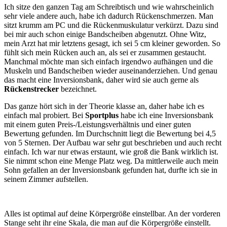
Ich sitze den ganzen Tag am Schreibtisch und wie wahrscheinlich
sehr viele andere auch, habe ich dadurch Rückenschmerzen. Man
sitzt krumm am PC und die Rückenmuskulatur verkürzt. Dazu sind
bei mir auch schon einige Bandscheiben abgenutzt. Ohne Witz,
mein Arzt hat mir letztens gesagt, ich sei 5 cm kleiner geworden. So
fühlt sich mein Rücken auch an, als sei er zusammen gestaucht.
Manchmal möchte man sich einfach irgendwo aufhängen und die
Muskeln und Bandscheiben wieder auseinanderziehen. Und genau
das macht eine Inversionsbank, daher wird sie auch gerne als
Rückenstrecker
bezeichnet.
Das ganze hört sich in der Theorie klasse an, daher habe ich es
einfach mal probiert. Bei
Sportplus
habe ich eine Inversionsbank
mit einem guten Preis-/Leistungsverhältnis und einer guten
Bewertung gefunden. Im Durchschnitt liegt die Bewertung bei 4,5
von 5 Sternen. Der Aufbau war sehr gut beschrieben und auch recht
einfach. Ich war nur etwas erstaunt, wie groß die Bank wirklich ist.
Sie nimmt schon eine Menge Platz weg. Da mittlerweile auch mein
Sohn gefallen an der Inversionsbank gefunden hat, durfte ich sie in
seinem Zimmer aufstellen.
Alles ist optimal auf deine Körpergröße einstellbar. An der vorderen
Stange seht ihr eine Skala, die man auf die Körpergröße einstellt.