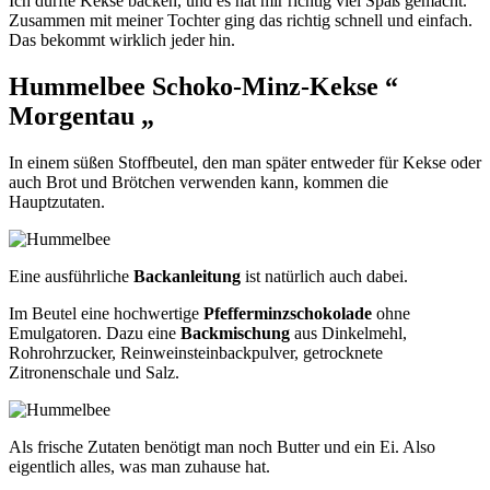
Ich durfte Kekse backen, und es hat mir richtig viel Spaß gemacht.
Zusammen mit meiner Tochter ging das richtig schnell und einfach.
Das bekommt wirklich jeder hin.
Hummelbee Schoko-Minz-Kekse “
Morgentau „
In einem süßen Stoffbeutel, den man später entweder für Kekse oder
auch Brot und Brötchen verwenden kann, kommen die
Hauptzutaten.
Eine ausführliche
Backanleitung
ist natürlich auch dabei.
Im Beutel eine hochwertige
Pfefferminzschokolade
ohne
Emulgatoren. Dazu eine
Backmischung
aus Dinkelmehl,
Rohrohrzucker, Reinweinsteinbackpulver, getrocknete
Zitronenschale und Salz.
Als frische Zutaten benötigt man noch Butter und ein Ei. Also
eigentlich alles, was man zuhause hat.