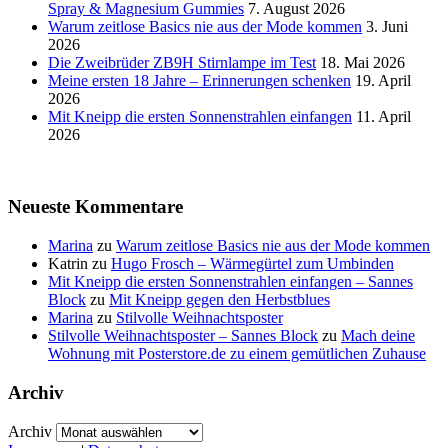
Spray & Magnesium Gummies
7. August 2026
Warum zeitlose Basics nie aus der Mode kommen
3. Juni
2026
Die Zweibrüder ZB9H Stirnlampe im Test
18. Mai 2026
Meine ersten 18 Jahre – Erinnerungen schenken
19. April
2026
Mit Kneipp die ersten Sonnenstrahlen einfangen
11. April
2026
Neueste Kommentare
Marina
zu
Warum zeitlose Basics nie aus der Mode kommen
Katrin
zu
Hugo Frosch – Wärmegürtel zum Umbinden
Mit Kneipp die ersten Sonnenstrahlen einfangen – Sannes
Block
zu
Mit Kneipp gegen den Herbstblues
Marina
zu
Stilvolle Weihnachtsposter
Stilvolle Weihnachtsposter – Sannes Block
zu
Mach deine
Wohnung mit Posterstore.de zu einem gemütlichen Zuhause
Archiv
Archiv