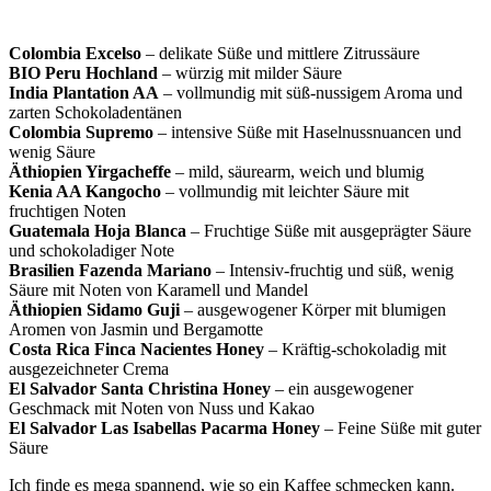
Colombia Excelso
– delikate Süße und mittlere Zitrussäure
BIO Peru Hochland
– würzig mit milder Säure
India Plantation AA
– vollmundig mit süß-nussigem Aroma und
zarten Schokoladentänen
Colombia Supremo
– intensive Süße mit Haselnussnuancen und
wenig Säure
Äthiopien Yirgacheffe
– mild, säurearm, weich und blumig
Kenia AA Kangocho
– vollmundig mit leichter Säure mit
fruchtigen Noten
Guatemala Hoja Blanca
– Fruchtige Süße mit ausgeprägter Säure
und schokoladiger Note
Brasilien Fazenda Mariano
– Intensiv-fruchtig und süß, wenig
Säure mit Noten von Karamell und Mandel
Äthiopien Sidamo Guji
– ausgewogener Körper mit blumigen
Aromen von Jasmin und Bergamotte
Costa Rica Finca Nacientes Honey
– Kräftig-schokoladig mit
ausgezeichneter Crema
El Salvador Santa Christina Honey
– ein ausgewogener
Geschmack mit Noten von Nuss und Kakao
El Salvador Las Isabellas Pacarma Honey
– Feine Süße mit guter
Säure
Ich finde es mega spannend, wie so ein Kaffee schmecken kann.