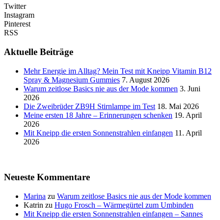
Twitter
Instagram
Pinterest
RSS
Aktuelle Beiträge
Mehr Energie im Alltag? Mein Test mit Kneipp Vitamin B12
Spray & Magnesium Gummies
7. August 2026
Warum zeitlose Basics nie aus der Mode kommen
3. Juni
2026
Die Zweibrüder ZB9H Stirnlampe im Test
18. Mai 2026
Meine ersten 18 Jahre – Erinnerungen schenken
19. April
2026
Mit Kneipp die ersten Sonnenstrahlen einfangen
11. April
2026
Neueste Kommentare
Marina
zu
Warum zeitlose Basics nie aus der Mode kommen
Katrin
zu
Hugo Frosch – Wärmegürtel zum Umbinden
Mit Kneipp die ersten Sonnenstrahlen einfangen – Sannes