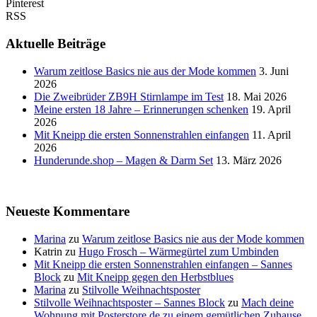
Pinterest
RSS
Aktuelle Beiträge
Warum zeitlose Basics nie aus der Mode kommen
3. Juni
2026
Die Zweibrüder ZB9H Stirnlampe im Test
18. Mai 2026
Meine ersten 18 Jahre – Erinnerungen schenken
19. April
2026
Mit Kneipp die ersten Sonnenstrahlen einfangen
11. April
2026
Hunderunde.shop – Magen & Darm Set
13. März 2026
Neueste Kommentare
Marina
zu
Warum zeitlose Basics nie aus der Mode kommen
Katrin
zu
Hugo Frosch – Wärmegürtel zum Umbinden
Mit Kneipp die ersten Sonnenstrahlen einfangen – Sannes
Block
zu
Mit Kneipp gegen den Herbstblues
Marina
zu
Stilvolle Weihnachtsposter
Stilvolle Weihnachtsposter – Sannes Block
zu
Mach deine
Wohnung mit Posterstore.de zu einem gemütlichen Zuhause