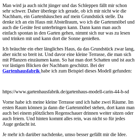
Man wird ja auch nicht jünger und das Schleppen fällt mir schon
sehr schwer. Daher überlege ich gerade, ob ich mir nicht wie die
Nachbarn, ein Gartenhäuschen auf mein Grundstück stelle. Da
denke ich an ein Haus mit Abstellraum, wo ich die Gartenmöbel und
auch die Geräte fest unterbringen kann. Dann kann man auch
einfach spontan in den Garten gehen, nimmt sich nur was zu lesen
und trinken mit und kann dort die Sonne genießen.
Ich bräuchte ein eher längliches Haus, da das Grundstück zwar lang,
aber nicht so breit ist. Und davor eine kleine Terrasse, die man sich
mit Pflanzen einzäumen kann. So hat man dort Schatten und ist auch
vor lästigen Blicken der Nachbarn geschützt. Bei der
Gartenhausfabrik
habe ich zum Beispiel dieses Modell gefunden:
https://www.gartenhausfabrik.de/gartenhaus-modell-carin-44-b-sd
Vorne habe ich meine kleine Terrasse und ich habe zwei Räume. Im
ersten Raum können ja dann die Gartenmöbel stehen, dort kann man
auch bei einem plötzlichen Regenschauer drinnen weiter sitzen oder
auch feiern. Und hinten kommt alles rein, was nicht so für jedes
Auge gedacht ist.
Je mehr ich darüber nachdenke, umso besser gefällt mir die Idee.