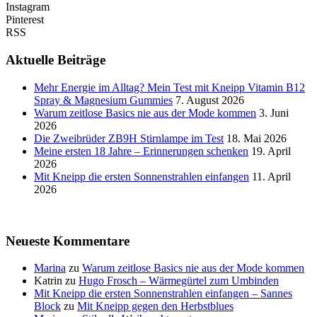
Instagram
Pinterest
RSS
Aktuelle Beiträge
Mehr Energie im Alltag? Mein Test mit Kneipp Vitamin B12
Spray & Magnesium Gummies
7. August 2026
Warum zeitlose Basics nie aus der Mode kommen
3. Juni
2026
Die Zweibrüder ZB9H Stirnlampe im Test
18. Mai 2026
Meine ersten 18 Jahre – Erinnerungen schenken
19. April
2026
Mit Kneipp die ersten Sonnenstrahlen einfangen
11. April
2026
Neueste Kommentare
Marina
zu
Warum zeitlose Basics nie aus der Mode kommen
Katrin
zu
Hugo Frosch – Wärmegürtel zum Umbinden
Mit Kneipp die ersten Sonnenstrahlen einfangen – Sannes
Block
zu
Mit Kneipp gegen den Herbstblues