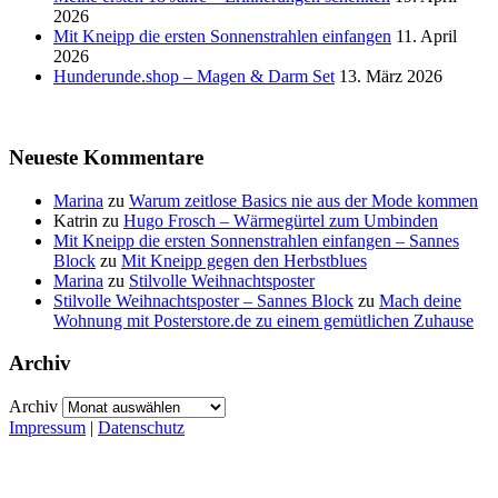
2026
Mit Kneipp die ersten Sonnenstrahlen einfangen
11. April
2026
Hunderunde.shop – Magen & Darm Set
13. März 2026
Neueste Kommentare
Marina
zu
Warum zeitlose Basics nie aus der Mode kommen
Katrin
zu
Hugo Frosch – Wärmegürtel zum Umbinden
Mit Kneipp die ersten Sonnenstrahlen einfangen – Sannes
Block
zu
Mit Kneipp gegen den Herbstblues
Marina
zu
Stilvolle Weihnachtsposter
Stilvolle Weihnachtsposter – Sannes Block
zu
Mach deine
Wohnung mit Posterstore.de zu einem gemütlichen Zuhause
Archiv
Archiv
Impressum
|
Datenschutz