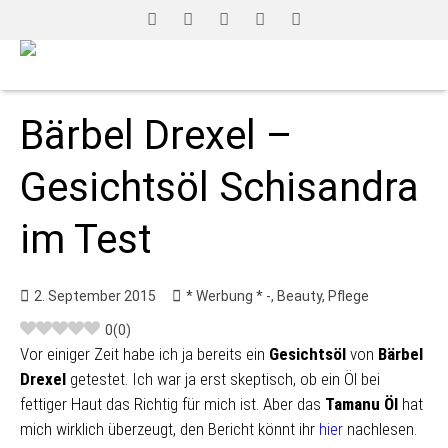
Bärbel Drexel –
Gesichtsöl Schisandra
im Test
2. September 2015
* Werbung * -
,
Beauty
,
Pflege
0
(
0
)
Vor einiger Zeit habe ich ja bereits ein
Gesichtsöl
von
Bärbel
Drexel
getestet. Ich war ja erst skeptisch, ob ein Öl bei
fettiger Haut das Richtig für mich ist. Aber das
Tamanu Öl
hat
mich wirklich überzeugt, den Bericht könnt ihr
hier
nachlesen.