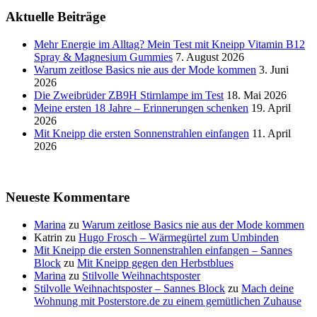
Aktuelle Beiträge
Mehr Energie im Alltag? Mein Test mit Kneipp Vitamin B12
Spray & Magnesium Gummies
7. August 2026
Warum zeitlose Basics nie aus der Mode kommen
3. Juni
2026
Die Zweibrüder ZB9H Stirnlampe im Test
18. Mai 2026
Meine ersten 18 Jahre – Erinnerungen schenken
19. April
2026
Mit Kneipp die ersten Sonnenstrahlen einfangen
11. April
2026
Neueste Kommentare
Marina
zu
Warum zeitlose Basics nie aus der Mode kommen
Katrin
zu
Hugo Frosch – Wärmegürtel zum Umbinden
Mit Kneipp die ersten Sonnenstrahlen einfangen – Sannes
Block
zu
Mit Kneipp gegen den Herbstblues
Marina
zu
Stilvolle Weihnachtsposter
Stilvolle Weihnachtsposter – Sannes Block
zu
Mach deine
Wohnung mit Posterstore.de zu einem gemütlichen Zuhause