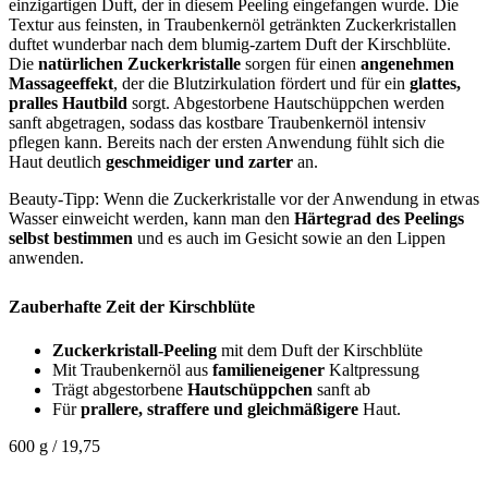
einzigartigen Duft, der in diesem Peeling eingefangen wurde. Die
Textur aus feinsten, in Traubenkernöl getränkten Zuckerkristallen
duftet wunderbar nach dem blumig-zartem Duft der Kirschblüte.
Die
natürlichen Zuckerkristalle
sorgen für einen
angenehmen
Massageeffekt
, der die Blutzirkulation fördert und für ein
glattes,
pralles Hautbild
sorgt. Abgestorbene Hautschüppchen werden
sanft abgetragen, sodass das kostbare Traubenkernöl intensiv
pflegen kann. Bereits nach der ersten Anwendung fühlt sich die
Haut deutlich
geschmeidiger und zarter
an.
Beauty-Tipp: Wenn die Zuckerkristalle vor der Anwendung in etwas
Wasser einweicht werden, kann man den
Härtegrad des Peelings
selbst bestimmen
und es auch im Gesicht sowie an den Lippen
anwenden.
Zauberhafte Zeit der Kirschblüte
Zuckerkristall-Peeling
mit dem Duft der Kirschblüte
Mit Traubenkernöl aus
familieneigener
Kaltpressung
Trägt abgestorbene
Hautschüppchen
sanft ab
Für
prallere, straffere und gleichmäßigere
Haut.
600 g / 19,75