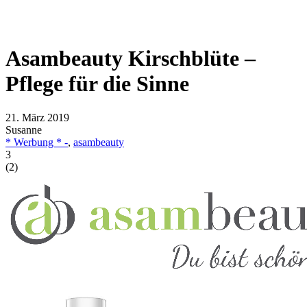
Asambeauty Kirschblüte –
Pflege für die Sinne
21. März 2019
Susanne
* Werbung * -
,
asambeauty
3
(
2
)