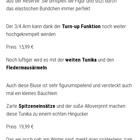
aus der Reserve. Sie umspielt die Figur und sitzt durch
das elastischen Bündchen immer perfekt.
Der 3/4 Arm kann dank der
Turn-up Funktion
noch weiter
hochgekrempelt werden.
Preis: 15,99 €
Noch luftiger wird es mit der
weiten Tunika
und den
Fledermausärmeln
.
Auch diese Bluse ist sehr figurumspielend und versteckt auch
mal ein kleines Bäuchlein.
Zarte
Spitzeneinsätze
und der süße Alloverprint machen
diese Tunika zu einem echten Hingucker.
Preis: 19,99 €
Das wir noch nah am Winter sind, merkt man spätestens zum