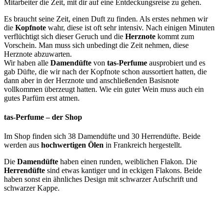
Mitarbeiter die Zeit, mit dir auf eine Entdeckungsreise zu gehen.
Es braucht seine Zeit, einen Duft zu finden. Als erstes nehmen wir
die
Kopfnote
wahr, diese ist oft sehr intensiv. Nach einigen Minuten
verflüchtigt sich dieser Geruch und die
Herznote
kommt zum
Vorschein. Man muss sich unbedingt die Zeit nehmen, diese
Herznote abzuwarten.
Wir haben alle
Damendüfte
von
tas-Perfume
ausprobiert und es
gab Düfte, die wir nach der Kopfnote schon aussortiert hatten, die
dann aber in der Herznote und anschließenden Basisnote
vollkommen überzeugt hatten. Wie ein guter Wein muss auch ein
gutes Parfüm erst atmen.
tas-Perfume – der Shop
Im Shop finden sich 38 Damendüfte und 30 Herrendüfte. Beide
werden aus
hochwertigen Ölen
in Frankreich hergestellt.
Die
Damendüfte
haben einen runden, weiblichen Flakon. Die
Herrendüfte
sind etwas kantiger und in eckigen Flakons. Beide
haben sonst ein ähnliches Design mit schwarzer Aufschrift und
schwarzer Kappe.