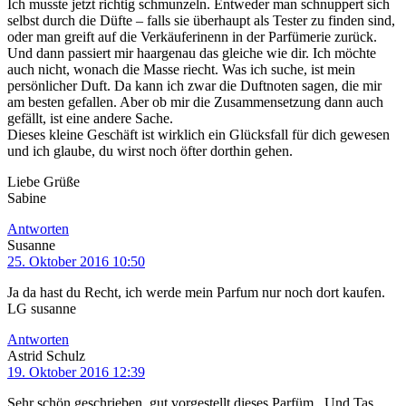
Ich musste jetzt richtig schmunzeln. Entweder man schnuppert sich
selbst durch die Düfte – falls sie überhaupt als Tester zu finden sind,
oder man greift auf die Verkäuferinenn in der Parfümerie zurück.
Und dann passiert mir haargenau das gleiche wie dir. Ich möchte
auch nicht, wonach die Masse riecht. Was ich suche, ist mein
persönlicher Duft. Da kann ich zwar die Duftnoten sagen, die mir
am besten gefallen. Aber ob mir die Zusammensetzung dann auch
gefällt, ist eine andere Sache.
Dieses kleine Geschäft ist wirklich ein Glücksfall für dich gewesen
und ich glaube, du wirst noch öfter dorthin gehen.
Liebe Grüße
Sabine
Antworten
Susanne
25. Oktober 2016 10:50
Ja da hast du Recht, ich werde mein Parfum nur noch dort kaufen.
LG susanne
Antworten
Astrid Schulz
19. Oktober 2016 12:39
Sehr schön geschrieben ,gut vorgestellt dieses Parfüm . Und Tas. …