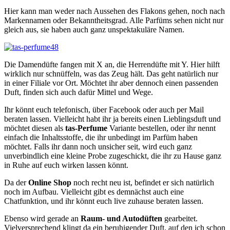
Hier kann man weder nach Aussehen des Flakons gehen, noch nach
Markennamen oder Bekanntheitsgrad. Alle Parfüms sehen nicht nur
gleich aus, sie haben auch ganz unspektakuläre Namen.
Die Damendüfte fangen mit X an, die Herrendüfte mit Y. Hier hilft
wirklich nur schnüffeln, was das Zeug hält. Das geht natürlich nur
in einer Filiale vor Ort. Möchtet ihr aber dennoch einen passenden
Duft, finden sich auch dafür Mittel und Wege.
Ihr könnt euch telefonisch, über Facebook oder auch per Mail
beraten lassen. Vielleicht habt ihr ja bereits einen Lieblingsduft und
möchtet diesen als
tas-Perfume
Variante bestellen, oder ihr nennt
einfach die Inhaltsstoffe, die ihr unbedingt im Parfüm haben
möchtet. Falls ihr dann noch unsicher seit, wird euch ganz
unverbindlich eine kleine Probe zugeschickt, die ihr zu Hause ganz
in Ruhe auf euch wirken lassen könnt.
Da der
Online Shop
noch recht neu ist, befindet er sich natürlich
noch im Aufbau. Vielleicht gibt es demnächst auch eine
Chatfunktion, und ihr könnt euch live zuhause beraten lassen.
Ebenso wird gerade an
Raum- und Autodüften
gearbeitet.
Vielversprechend klingt da ein beruhigender Duft, auf den ich schon