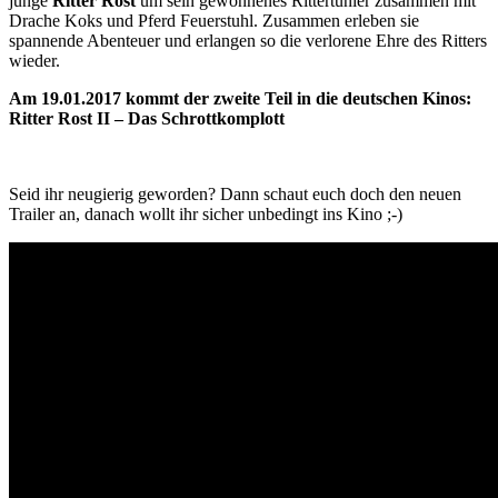
junge
Ritter Rost
um sein gewonnenes Rittertunier zusammen mit
Drache Koks und Pferd Feuerstuhl. Zusammen erleben sie
spannende Abenteuer und erlangen so die verlorene Ehre des Ritters
wieder.
Am 19.01.2017 kommt der zweite Teil in die deutschen Kinos:
Ritter Rost II – Das Schrottkomplott
Seid ihr neugierig geworden? Dann schaut euch doch den neuen
Trailer an, danach wollt ihr sicher unbedingt ins Kino ;-)