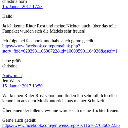
christina horn
15. Januar 2017 17:53
Hallo!
Ja ich kenne Ritter Rost und meine Nichten auch, über das tolle
Fanpaket würden sich die Mädels sehr freuen!
Ich folge bei facebook und habe auch gerne geteilt
https://www.facebook.com/permalink.php?
story_fbid=629393110600722&id=100005901164936&qsefr=1
liebe grüße
christina
Antworten
Jen Weiss
15. Januar 2017 13:50
Wir kennen Ritter Rost schon und finden ihn sehr toll. Ich selbst
kenne ihn aus dem Musikunterricht aus meiner Schulzeit.
Über einen der tollen Gewinne würde sich meine Tochter freuen.
Gerne auch geteilt:
https://www.facebook.com/jen.weiss.5/posts/1167627636692236