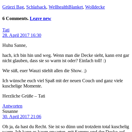
Grüezi Bag
,
Schlafsack
,
WellhealthBlanket
,
Wolldecke
6 Comments.
Leave new
Tati
28. April 2017 16:30
Huhu Sanne,
hach, ich bin hin und weg. Wenn man die Decke sieht, kann erst gar
nicht glauben, dass sie so warm ist oder? Einfach toll! :)
Wie süß, euer Wauzi stiehlt allen die Show. ;)
Ich wünsche euch viel Spaß mit der neuen Couch und ganz viele
kuschelige Momente.
Herzliche Grüße – Tati
Antworten
Susanne
30. April 2017 21:06
Oh ja, da hast du Recht. Sie ist so dünn und trotzdem total kuschelig
warm. Ich kann es kaum erwarten, mit Sammy und der Decke auf