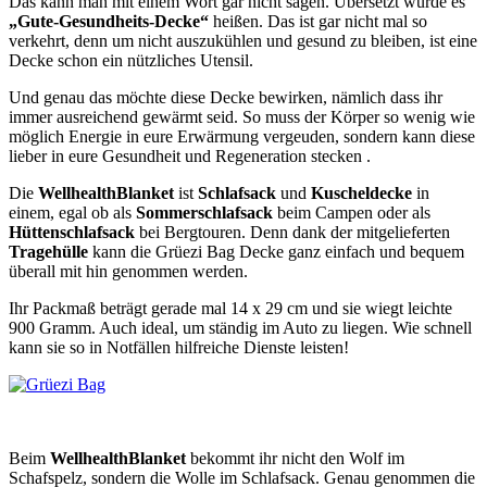
Das kann man mit einem Wort gar nicht sagen. Übersetzt würde es
„Gute-Gesundheits-Decke“
heißen. Das ist gar nicht mal so
verkehrt, denn um nicht auszukühlen und gesund zu bleiben, ist eine
Decke schon ein nützliches Utensil.
Und genau das möchte diese Decke bewirken, nämlich dass ihr
immer ausreichend gewärmt seid. So muss der Körper so wenig wie
möglich Energie in eure Erwärmung vergeuden, sondern kann diese
lieber in eure Gesundheit und Regeneration stecken .
Die
WellhealthBlanket
ist
Schlafsack
und
Kuscheldecke
in
einem, egal ob als
Sommerschlafsack
beim Campen oder als
Hüttenschlafsack
bei Bergtouren. Denn dank der mitgelieferten
Tragehülle
kann die Grüezi Bag Decke ganz einfach und bequem
überall mit hin genommen werden.
Ihr Packmaß beträgt gerade mal 14 x 29 cm und sie wiegt leichte
900 Gramm. Auch ideal, um ständig im Auto zu liegen. Wie schnell
kann sie so in Notfällen hilfreiche Dienste leisten!
Beim
WellhealthBlanket
bekommt ihr nicht den Wolf im
Schafspelz, sondern die Wolle im Schlafsack. Genau genommen die