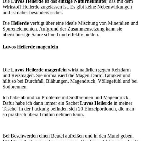
Die
Luvos Heilerde
ist das
einzige Naturheilmittel
, das mit dem
Wirkstoff Heilerde zugelassen ist. Es gibt keine Nebenwirkungen
und ist daher besonders sicher.
Die
Heilerde
verfügt über eine ideale Mischung von Mineralien und
Spurenelementen. Aufgrund der Zusammensetzung kann sie
überschüssige Säure schnell und effektiv binden.
Luvos Heilerde magenfein
Die
Luvos Heilerde magenfein
wirkt natürlich gegen Reizdarm
und Reizmagen. Sie normalisiert die Magen-Darm-Tätigkeit und
hilft so bei Durchfall, Blähungen, Magendruck, Völlegefühl und bei
Sodbrennen.
Ich habe ab und zu Probleme mit Sodbrennen und Magendruck.
Dafür habe ich dann immer ein Sachet
Luvos Heilerde
in meiner
Tasche. In der Packung befinden sich 20 Einzelportionen, die man
so praktisch überall mithin nehmen kann.
Bei Beschwerden einen Beutel aufreißen und in den Mund geben.