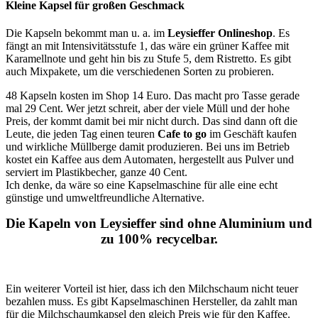
Kleine Kapsel für großen Geschmack
Die Kapseln bekommt man u. a. im
Leysieffer Onlineshop
. Es
fängt an mit Intensivitätsstufe 1, das wäre ein grüner Kaffee mit
Karamellnote und geht hin bis zu Stufe 5, dem Ristretto. Es gibt
auch Mixpakete, um die verschiedenen Sorten zu probieren.
48 Kapseln kosten im Shop 14 Euro. Das macht pro Tasse gerade
mal 29 Cent. Wer jetzt schreit, aber der viele Müll und der hohe
Preis, der kommt damit bei mir nicht durch. Das sind dann oft die
Leute, die jeden Tag einen teuren
Cafe to go
im Geschäft kaufen
und wirkliche Müllberge damit produzieren. Bei uns im Betrieb
kostet ein Kaffee aus dem Automaten, hergestellt aus Pulver und
serviert im Plastikbecher, ganze 40 Cent.
Ich denke, da wäre so eine Kapselmaschine für alle eine echt
günstige und umweltfreundliche Alternative.
Die Kapeln von Leysieffer sind ohne Aluminium und
zu 100% recycelbar.
Ein weiterer Vorteil ist hier, dass ich den Milchschaum nicht teuer
bezahlen muss. Es gibt Kapselmaschinen Hersteller, da zahlt man
für die Milchschaumkapsel den gleich Preis wie für den Kaffee.