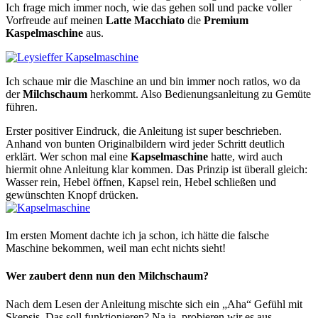
Ich frage mich immer noch, wie das gehen soll und packe voller
Vorfreude auf meinen
Latte
Macchiato
die
Premium
Kaspelmaschine
aus.
Ich schaue mir die Maschine an und bin immer noch ratlos, wo da
der
Milchschaum
herkommt. Also Bedienungsanleitung zu Gemüte
führen.
Erster positiver Eindruck, die Anleitung ist super beschrieben.
Anhand von bunten Originalbildern wird jeder Schritt deutlich
erklärt. Wer schon mal eine
Kapselmaschine
hatte, wird auch
hiermit ohne Anleitung klar kommen. Das Prinzip ist überall gleich:
Wasser rein, Hebel öffnen, Kapsel rein, Hebel schließen und
gewünschten Knopf drücken.
Im ersten Moment dachte ich ja schon, ich hätte die falsche
Maschine bekommen, weil man echt nichts sieht!
Wer zaubert denn nun den Milchschaum?
Nach dem Lesen der Anleitung mischte sich ein „Aha“ Gefühl mit
Skepsis. Das soll funktionieren? Na ja, probieren wir es aus.