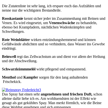
Die Zutatenliste ist sehr lang, ich erspare euch das Aufzählen und
nenne nur die wichtigsten Bestandteile.
Rosskastanie
kennt sicher jeder im Zusammenhang mit Beinen und
Venen. Es wird eingesetzt, um
Venenschwäche
zu behandeln,
ebenso bei Krampfadern, nächtlichen Wadenkrämpfen und
Schwellungen.
Rote Weinblätter
wirken entzündungshemmend und können
Gefäßwände abdichten und so verhindern, dass Wasser ins Gewebe
eindringt.
Beinwell
regt das Zellwachstum an und dient vor allem der Heilung
und der Abschwellung.
Schwarzkümmmelöl
wirkt pflegend und entspannend.
Menthol
und
Kampfer
sorgen für den lang anhaltenden
Frischekick.
Das Spray hat einen sehr
angenehmen und frischen Duft,
schon
alleine dafür liebe ich es. Am wohltuendsten ist der Effekt wie
gesagt als gut gekühltes Spay. Man merkt förmlich, wie die Beine
diese Wohltat annehmen und sich entspannen.