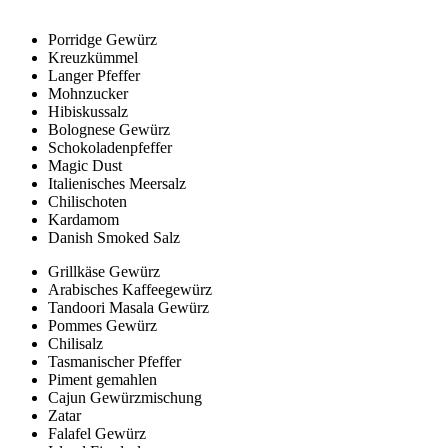
Porridge Gewürz
Kreuzkümmel
Langer Pfeffer
Mohnzucker
Hibiskussalz
Bolognese Gewürz
Schokoladenpfeffer
Magic Dust
Italienisches Meersalz
Chilischoten
Kardamom
Danish Smoked Salz
Grillkäse Gewürz
Arabisches Kaffeegewürz
Tandoori Masala Gewürz
Pommes Gewürz
Chilisalz
Tasmanischer Pfeffer
Piment gemahlen
Cajun Gewürzmischung
Zatar
Falafel Gewürz