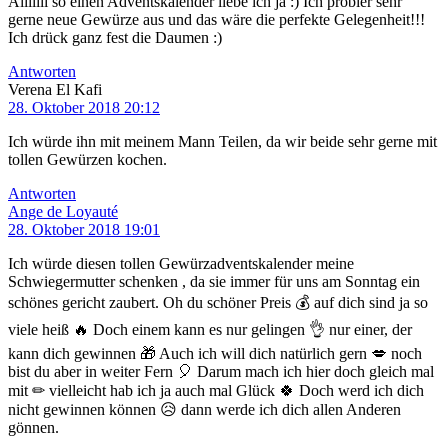
Aiiiiiii so einen Adventskalender liebe ich ja :) Ich probier sehr
gerne neue Gewürze aus und das wäre die perfekte Gelegenheit!!!
Ich drück ganz fest die Daumen :)
Antworten
Verena El Kafi
28. Oktober 2018 20:12
Ich würde ihn mit meinem Mann Teilen, da wir beide sehr gerne mit
tollen Gewürzen kochen.
Antworten
Ange de Loyauté
28. Oktober 2018 19:01
Ich würde diesen tollen Gewürzadventskalender meine
Schwiegermutter schenken , da sie immer für uns am Sonntag ein
schönes gericht zaubert. Oh du schöner Preis 💰 auf dich sind ja so
viele heiß 🔥 Doch einem kann es nur gelingen 👌 nur einer, der
kann dich gewinnen 🎁 Auch ich will dich natürlich gern 💋 noch
bist du aber in weiter Fern 🎈 Darum mach ich hier doch gleich mal
mit ✏ vielleicht hab ich ja auch mal Glück 🍀 Doch werd ich dich
nicht gewinnen können 😥 dann werde ich dich allen Anderen
gönnen.