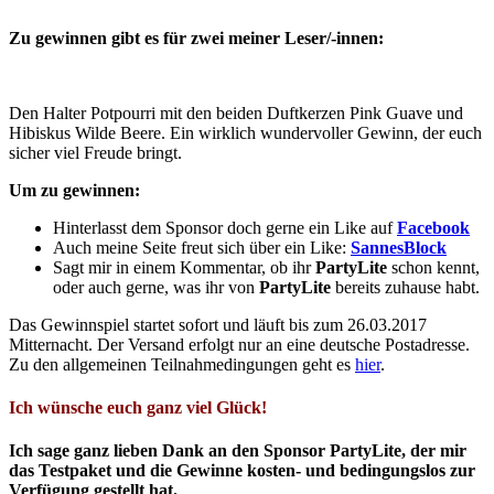
Zu gewinnen gibt es für zwei meiner Leser/-innen:
Den Halter Potpourri mit den beiden Duftkerzen Pink Guave und
Hibiskus Wilde Beere. Ein wirklich wundervoller Gewinn, der euch
sicher viel Freude bringt.
Um zu gewinnen:
Hinterlasst dem Sponsor doch gerne ein Like auf
Facebook
Auch meine Seite freut sich über ein Like:
SannesBlock
Sagt mir in einem Kommentar, ob ihr
PartyLite
schon kennt,
oder auch gerne, was ihr von
PartyLite
bereits zuhause habt.
Das Gewinnspiel startet sofort und läuft bis zum 26.03.2017
Mitternacht. Der Versand erfolgt nur an eine deutsche Postadresse.
Zu den allgemeinen Teilnahmedingungen geht es
hier
.
Ich wünsche euch ganz viel Glück!
Ich sage ganz lieben Dank an den Sponsor PartyLite, der mir
das Testpaket und die Gewinne kosten- und bedingungslos zur
Verfügung gestellt hat.