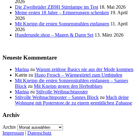
2026
Die Zweibrüder ZB9H Stirnlampe im Test
18. Mai 2026
Meine ersten 18 Jahre – Erinnerungen schenken
19. April
2026
Mit Kneipp die ersten Sonnenstrahlen einfangen
11. April
2026
Hunderunde.shop – Magen & Darm Set
13. März 2026
Neueste Kommentare
Marina
zu
Warum zeitlose Basics nie aus der Mode kommen
Katrin
zu
Hugo Frosch – Wärmegürtel zum Umbinden
Mit Kneipp die ersten Sonnenstrahlen einfangen – Sannes
Block
zu
Mit Kneipp gegen den Herbstblues
Marina
zu
Stilvolle Weihnachtsposter
Stilvolle Weihnachtsposter – Sannes Block
zu
Mach deine
Wohnung mit Posterstore.de zu einem gemütlichen Zuhause
Archiv
Archiv
Impressum
|
Datenschutz