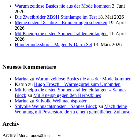
Warum zeitlose Basics nie aus der Mode kommen
3. Juni
2026
Die Zweibrüder ZB9H Stirnlampe im Test
18. Mai 2026
Meine ersten 18 Jahre – Erinnerungen schenken
19. April
2026
Mit Kneipp die ersten Sonnenstrahlen einfangen
11. April
2026
Hunderunde.shop – Magen & Darm Set
13. März 2026
Neueste Kommentare
Marina
zu
Warum zeitlose Basics nie aus der Mode kommen
Katrin
zu
Hugo Frosch – Wärmegürtel zum Umbinden
Mit Kneipp die ersten Sonnenstrahlen einfangen – Sannes
Block
zu
Mit Kneipp gegen den Herbstblues
Marina
zu
Stilvolle Weihnachtsposter
Stilvolle Weihnachtsposter – Sannes Block
zu
Mach deine
Wohnung mit Posterstore.de zu einem gemütlichen Zuhause
Archiv
Archiv