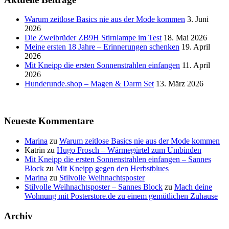
Warum zeitlose Basics nie aus der Mode kommen
3. Juni
2026
Die Zweibrüder ZB9H Stirnlampe im Test
18. Mai 2026
Meine ersten 18 Jahre – Erinnerungen schenken
19. April
2026
Mit Kneipp die ersten Sonnenstrahlen einfangen
11. April
2026
Hunderunde.shop – Magen & Darm Set
13. März 2026
Neueste Kommentare
Marina
zu
Warum zeitlose Basics nie aus der Mode kommen
Katrin
zu
Hugo Frosch – Wärmegürtel zum Umbinden
Mit Kneipp die ersten Sonnenstrahlen einfangen – Sannes
Block
zu
Mit Kneipp gegen den Herbstblues
Marina
zu
Stilvolle Weihnachtsposter
Stilvolle Weihnachtsposter – Sannes Block
zu
Mach deine
Wohnung mit Posterstore.de zu einem gemütlichen Zuhause
Archiv