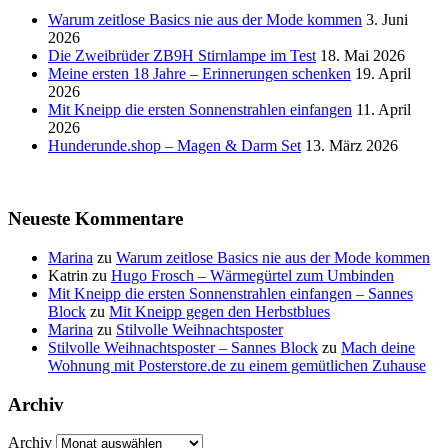
Warum zeitlose Basics nie aus der Mode kommen
3. Juni
2026
Die Zweibrüder ZB9H Stirnlampe im Test
18. Mai 2026
Meine ersten 18 Jahre – Erinnerungen schenken
19. April
2026
Mit Kneipp die ersten Sonnenstrahlen einfangen
11. April
2026
Hunderunde.shop – Magen & Darm Set
13. März 2026
Neueste Kommentare
Marina
zu
Warum zeitlose Basics nie aus der Mode kommen
Katrin
zu
Hugo Frosch – Wärmegürtel zum Umbinden
Mit Kneipp die ersten Sonnenstrahlen einfangen – Sannes
Block
zu
Mit Kneipp gegen den Herbstblues
Marina
zu
Stilvolle Weihnachtsposter
Stilvolle Weihnachtsposter – Sannes Block
zu
Mach deine
Wohnung mit Posterstore.de zu einem gemütlichen Zuhause
Archiv
Archiv