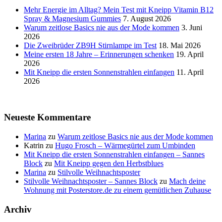
Mehr Energie im Alltag? Mein Test mit Kneipp Vitamin B12
Spray & Magnesium Gummies
7. August 2026
Warum zeitlose Basics nie aus der Mode kommen
3. Juni
2026
Die Zweibrüder ZB9H Stirnlampe im Test
18. Mai 2026
Meine ersten 18 Jahre – Erinnerungen schenken
19. April
2026
Mit Kneipp die ersten Sonnenstrahlen einfangen
11. April
2026
Neueste Kommentare
Marina
zu
Warum zeitlose Basics nie aus der Mode kommen
Katrin
zu
Hugo Frosch – Wärmegürtel zum Umbinden
Mit Kneipp die ersten Sonnenstrahlen einfangen – Sannes
Block
zu
Mit Kneipp gegen den Herbstblues
Marina
zu
Stilvolle Weihnachtsposter
Stilvolle Weihnachtsposter – Sannes Block
zu
Mach deine
Wohnung mit Posterstore.de zu einem gemütlichen Zuhause
Archiv