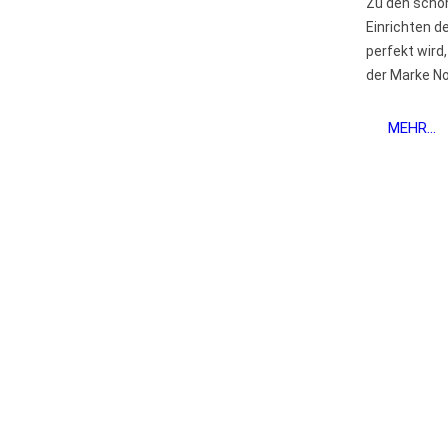
Zu den schö
Einrichten d
perfekt wird,
der Marke Nob
MEHR...