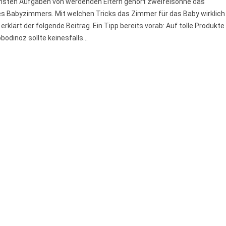
nsten Aufgaben von werdenden Eltern gehört zweifelsohne das
es Babyzimmers. Mit welchen Tricks das Zimmer für das Baby wirklich
 erklärt der folgende Beitrag. Ein Tipp bereits vorab: Auf tolle Produkte
odinoz sollte keinesfalls...